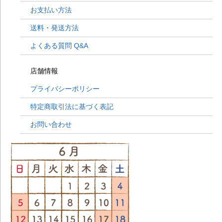
ヒ
お支払い方法
201
考
送料・発送方法
201
考
よくある質問 Q&A
20
参
201
店舗情報
考
201
プライバシーポリシー
考
20
特定商取引法に基づく表記
参
201
お問い合わせ
考
20
参
201
に
20
神
201
に
201
に