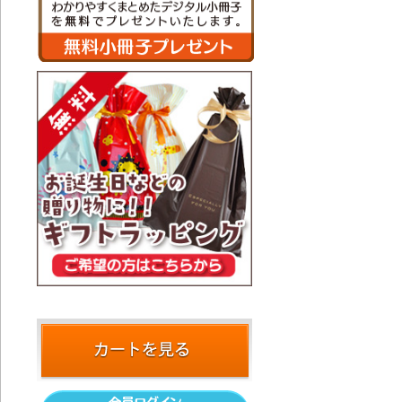
20
く
20
考
20
考
20
考
20
ク
20
プ
20
ノ
201
に
20
考
20
考
20
考
20
に
20