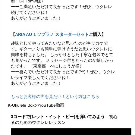
都 DJ Tomw様）
の
ーーご満足いただけて良かったです！ぜひ、ウクレレ
せ
者
続けてくださいね！
20
ありがとうございました！
セ
の
20
【
ARIA AU-1 ソプラノ スターターセット
ご購入】
考
趣味としてやってみたいなと思ったのがキッカケで
20
す。ギターよりも簡単に弾けそうだと思いウクレレに
レ
興味を持ちました。 しっかりとした丁寧な包装でとて
ン
も良かったです。 メッセージ付きだったのが嬉しかっ
20
たです。 （東京都 べにしょうが様）
考
ーー喜んでいただけて良かったです(^^)！ぜひ、ウクレ
20
ん
レライフ楽しんでくださいね！
無
ありがとうございました！
20
考
もっとお客様の声を見たい！という方はこちら
20
ラ
K-Ukulele BoxのYouTube動画
20
に
3コードで[レット・イット・ビー]を弾いてみよう
：初心
20
者のためのウクレレレッスン
つ
20