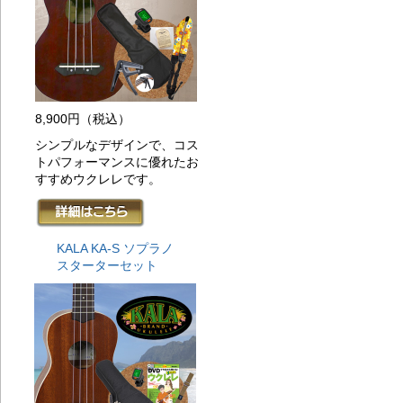
20
め
20
セ
20
20
考
8,900円
（税込）
20
考
シンプルなデザインで、コス
20
トパフォーマンスに優れたお
ト
すすめウクレレです。
20
考
20
考
KALA KA-S ソプラノ
20
スターターセット
考
20
に
20
考
20
考
20
に