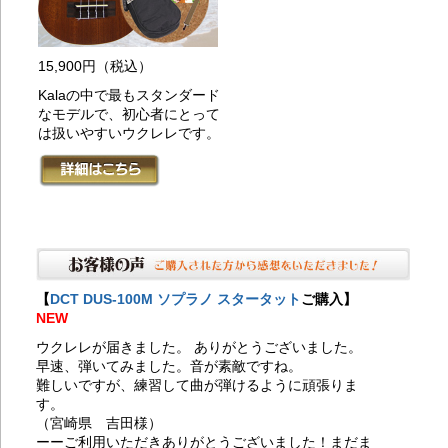
20
つ
20
15,900円
（税込）
が
20
Kalaの中で最もスタンダード
に
なモデルで、初心者にとって
201
は扱いやすいウクレレです。
初
わ
201
心
り
201
心
201
者
【
DCT DUS-100M ソプラノ スタータット
ご購入】
20
NEW
に
20
ウクレレが届きました。 ありがとうございました。
し
早速、弾いてみました。音が素敵ですね。
20
難しいですが、練習して曲が弾けるように頑張りま
考
す。
20
（宮崎県 吉田様）
ジ
ーーご利用いただきありがとうございました！まだま
P