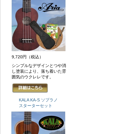
に
ゼ
20
に
ひ
20
に
ひ
20
限
レ
9,720円
（税込）
20
シンプルなデザインとつや消
に
し塗装により、落ち着いた雰
ひ
囲気のウクレレです。
20
考
20
ニ
格
KALA KA-S ソプラノ
20
スターターセット
限
レ
20
_)
ま