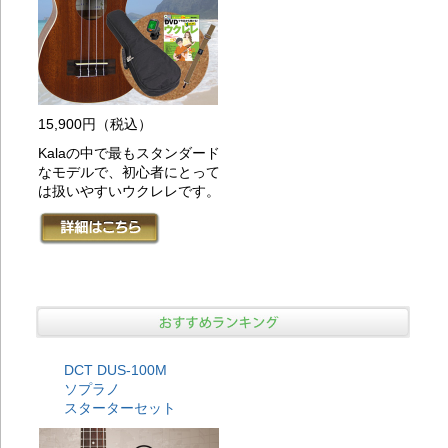
20
に
ぜ
20
に
ひ
20
15,900円
（税込）
考
20
Kalaの中で最もスタンダード
に
なモデルで、初心者にとって
ひ
は扱いやすいウクレレです。
20
考
20
考
20
考
20
考
20
に
DCT DUS-100M
20
ソプラノ
に
スターターセット
20
考