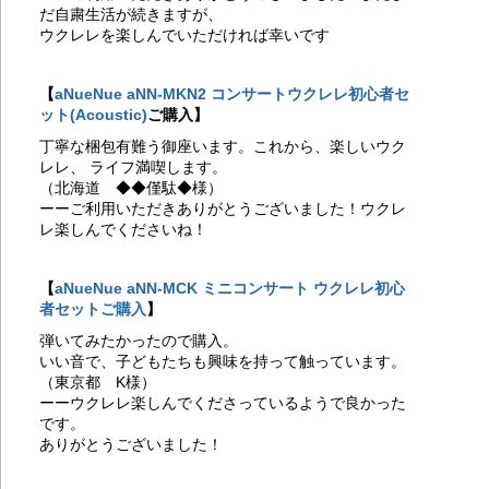
だ自粛生活が続きますが、
に
ウクレレを楽しんでいただければ幸いです
20
と
コ
【
aNueNue aNN-MKN2 コンサートウクレレ初心者セ
サ
ット(Acoustic)
ご購入】
し
20
丁寧な梱包有難う御座います。これから、楽しいウク
DU
レレ、 ライフ満喫します。
ラ
（北海道 ◆◆僅駄◆様）
レ
ーーご利用いただきありがとうございました！ウクレ
20
レ楽しんでくださいね！
に
20
201
【
aNueNue aNN-MCK ミニコンサート ウクレレ初心
に
者セットご購入
】
201
に
弾いてみたかったので購入。
20
いい音で、子どもたちも興味を持って触っています。
プ
（東京都 K様）
わ
ーーウクレレ楽しんでくださっているようで良かった
20
です。
考
ありがとうございました！
20
け
セ