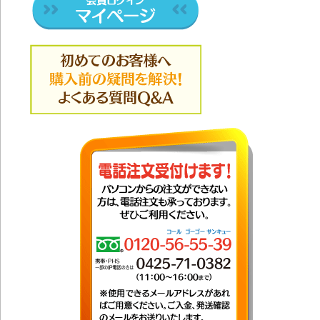
考
20
ソ
た
20
に
20
考
20
aN
登
20
考
20
に
20
SP
に
20
グ
PM
20
で
イ
20