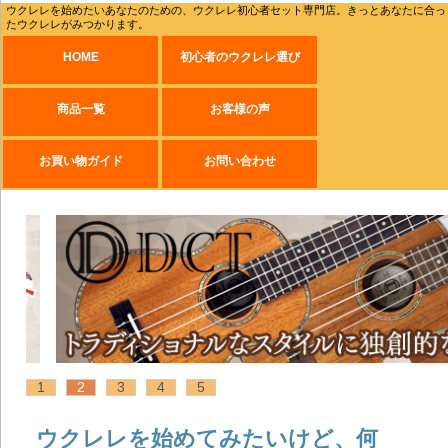
ウクレレを始めたいあなたのための、ウクレレ初心者セット専門店。きっとあなたに合っ
たウクレレがみつかります。
HOME
初心者のウクレレ選び
商品一覧
お客様の声
お買い物ガイド
お問い合わせ
1
2
3
4
5
ウクレレを始めてみたいけど、何