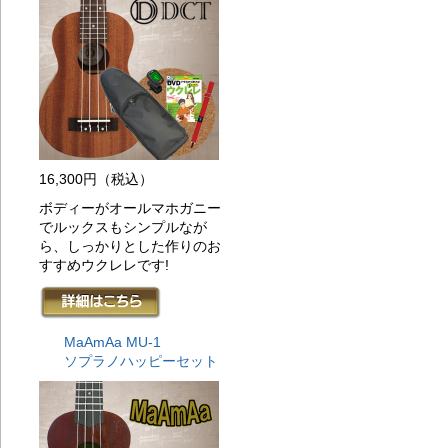
20
に
20
め、
20
5%
20
U9
20
に
16,300円
（税込）
20
ボディーがオールマホガニー
考
20
でルックスもシンプルなが
に
ら、しっかりとした作りのお
ひ
すすめウクレレです!
20
考
20
テ
MaAmAa MU-1
20
ソプラノハッピーセット
ラ
20
ス
20
り