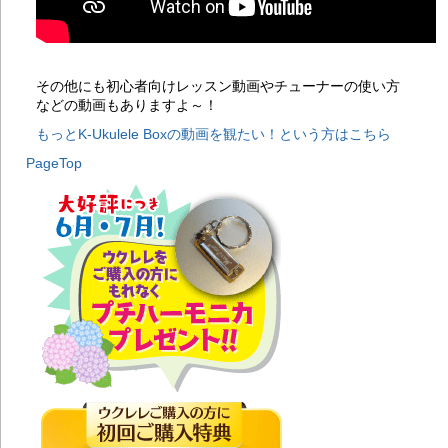
い
20
考
20
了
その他にも初心者向けレッスン動画やチューナーの使い方
20
などの動画もありますよ～！
考
もっとK-Ukulele Boxの動画を観たい！という方はこちら
20
タ
PageTop
20
注
20
ク
20
イ
20
考
20
ーお
20
考
20
ハ
20
20