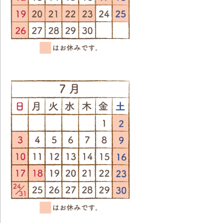
201
ラ
201
セ
20
ご
201
に
201
ン
た
201
し
201
20
ッ
が
201
た
20
プ
い
ン
20
選