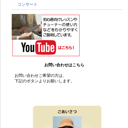
201
コンサート
考
20
LU
り
20
考
20
考
20
考
20
PU
お問い合わせはこちら
ッ
201
お問い合わせご希望の方は、
サ
下記のボタンよりお願いします。
20
イ
お問い合わせ
20
考
20
ー
20
ラ
20