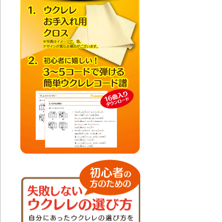
し
20
し
20
し
20
考
20
ま
201
201
20
考
20
プ
20
20
考
20
う
20
考
20
セ
20