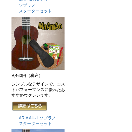
チ
ソプラノ
20
スターターセット
入
マ
20
に
ト
20
に
ひ
20
扱
る
20
9,460円
（税込）
入
イ
シンプルなデザインで、コス
20
トパフォーマンスに優れたお
ラ
すすめウクレレです。
K
20
ソ
ラ
ARIA AU-1 ソプラノ
場
初
スターターセット
20