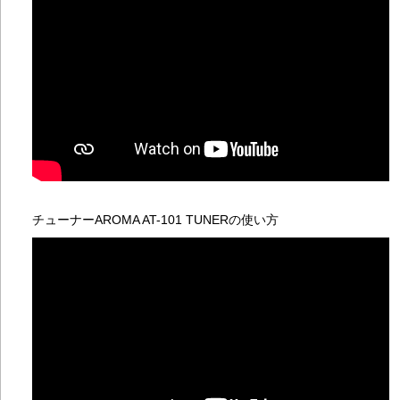
考
20
考
20
に
20
色
20
考
20
MA
ナ
20
考
チューナーAROMA AT-101 TUNERの使い方
20
に
20
考
20
考
20
ノ
20
考
20