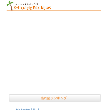
20
方
ぜ
20
に
ひ
20
に
ひ
20
い
ら
ぞ
20
グ
C
初
20
も
月
MaAmAa MU-1