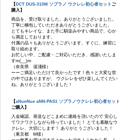
【
DCT DUS-310M ソプラノ ウクレレ初心者セット
ご
や
購入】
20
考
商品を、受け取りました。ありがとうございました。
20
丁寧に梱包していただきありがとうございました。
考
とてもキレイな、また手に馴染みやすい商品で、心か
20
ら満足しております。
特
付属の品々もありがとうございます、すぐに、練習に
ト
取り組めます。
20
お忙しい中、ご配慮・ご対応いただき、感謝いたしま
考
すm(__)m
20
（奈良県 湯淺様）
考
ーーご満足いただけて良かったです！色々と大変な世
20
の中ではありますが、 ウクレレをぜひ楽しんでくだい
KA
ね。ありがとうございました！
加
20
考
【
aNueNue aNN-PAS1 ソプラノウクレレ初心者セット
20
考
ご購入】
20
入金確認、発送などこまめに連絡を頂いたので 安心し
考
てワクワクしながら待っていました！ とても素敵なウ
20
クレレ、大切にします！ ありがとうございました！
OO
（東京都 M様）
20