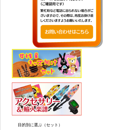
の
し
20
TB
20
考
20
15
た
20
ジ
20
考
20
ご
20
KA
プ
20
KA
り
20
考
目的別に選ぶ（セット）
20
に