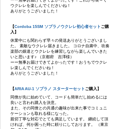
ーー無事お届けできてよかったです！これから長～く
考
ウクレレを楽しんでくださいね！
20
ありがとうございました！
ク
ト
20
【
Cordoba 15SM ソプラノウクレレ初心者セット
ご購
ス
し
入】
20
休業中にも関わらず早々の発送ありがとうございまし
サ
た。 素敵なウクレレ届きました。 コロナ自粛中、吹奏
20
楽部の娘達とウクレレを練習しながら楽しんでいきた
考
いと思います♪ （京都府 吉澤様）
20
ーー無事お届けできてよかったです！おうちでウクレ
し
レ楽しんでくださいね！
20
ありがとうございました！
考
20
Ho
【
ARIA AU-1 ソプラノ スターターセット
ご購入】
ま
20
同僚が先に始めていて、コードも簡単だし始めるには
ALO
良いと言われ購入を決意。
ク
また、その同僚との共通の趣味が出来た事でコミュニ
す
ケーションも取れる様になった。
20
親切丁寧な対応でとても満足しています。 継続して頂
考
ければ、何か困った時に頼りにしております。 （東京
20