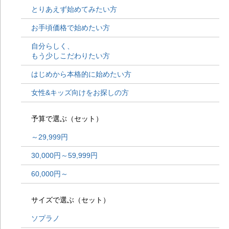
とりあえず始めてみたい方
20
KO
お手頃価格で始めたい方
ッ
20
自分らしく、
考
20
もう少しこだわりたい方
AU
り
はじめから本格的に始めたい方
20
に
女性&キッズ向けをお探しの方
20
モン
予算で選ぶ（セット）
イ
20
～29,999円
考
20
30,000円～59,999円
考
20
60,000円～
考
20
考
サイズで選ぶ（セット）
20
ュミ
ソプラノ
イ