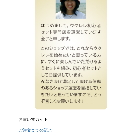
イ
20
ン
201
ン
20
ラ
20
ト
20
参
20
参
20
参
20
ト
201
ト
201
考
20
お買い物ガイド
詳し
201
ご注文までの流れ
ン